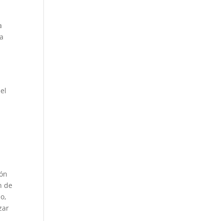
a
na
el
ión
n de
do,
zar