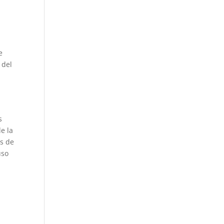
e
 del
s
e la
os de
uso