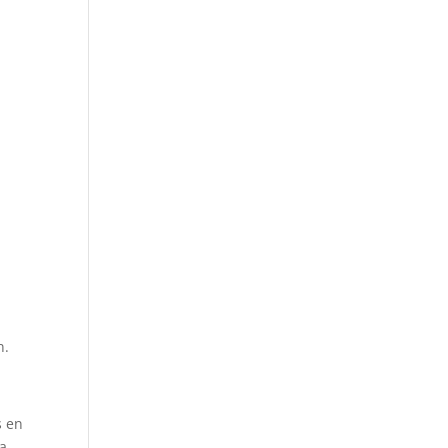
-
n.
s en
ea