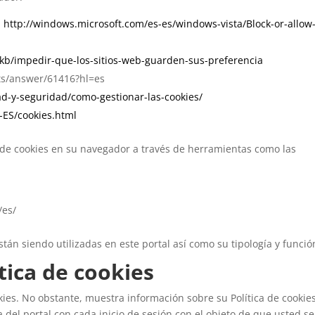
:
http://windows.microsoft.com/es-es/windows-vista/Block-or-allow
s/kb/impedir-que-los-sitios-web-guarden-sus-preferencia
ts/answer/61416?hl=es
dad-y-seguridad/como-gestionar-las-cookies/
-ES/cookies.html
de cookies en su navegador a través de herramientas como las
/es/
stán siendo utilizadas en este portal así como su tipología y funció
tica de cookies
es. No obstante, muestra información sobre su Política de cookie
a del portal con cada inicio de sesión con el objeto de que usted s