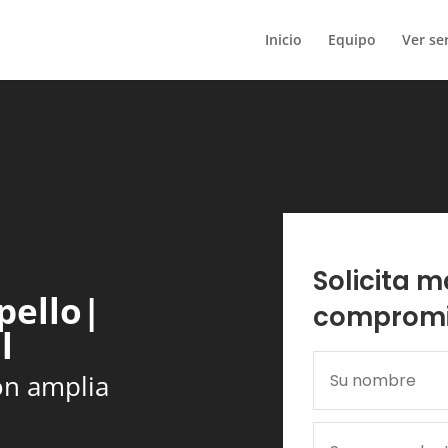
Inicio
Equipo
Ver ser
Solicita m
pello|
comprom
l
on amplia