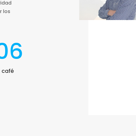
vidad
r los
106
 café