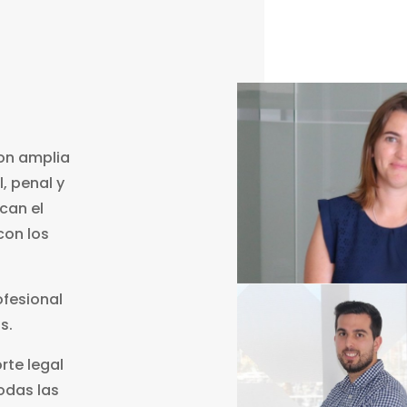
on amplia
l, penal y
can el
con los
fesional
s.
rte legal
odas las