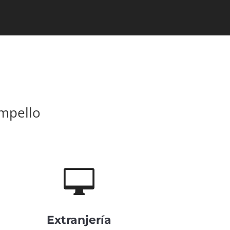
ampello

Extranjería