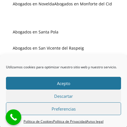
Abogados en Novelda
Abogados en Monforte del Cid
Abogados en Santa Pola
Abogados en San Vicente del Raspeig
Abogados en Villajoyosa
Abogados en Villena
Utilizamos cookies para optimizar nuestro sitio web y nuestro servicio.
Acepto
Descartar
Copyright © 2025 · MC & SP LEGAL · All rights
Preferencias
reserved ·
Política de privacidad
-
Política de
cookies
-
Aviso legal
Política de Cookies
Política de Privacidad
Aviso legal